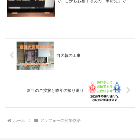
で、しかもお相手はあの「革命児」で有
名なあの人？やばいよーやばいよーＺＯ
ＯＭなんか使ったことないよーで四苦八
苦したけど対談は超激熱で今夜は眠れな
いなーの巻
自火報の工事
新年のご挨拶と昨年の振り返り
ホーム
アラフォーの開業物語