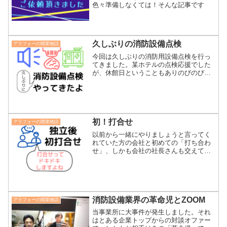
色々準備しなくては！そんな記事です
久しぶりの消防設備点検
アラフォーの開業物語
今回は久しぶりの消防用設備点検を行っ
てきました。某ホテルの点検応援でした
が、休館日ということもありのびのび作
業ができました。あまり見かけない機器
や専用試験機など内容は盛りだくさんで
したのでぜひ記事をご覧ください。
初！打合せ
アラフォーの開業物語
以前から一緒にやりましょうと言ってく
れていた方の会社と初めての「打ち合わ
せ」、しかも会社の社長さんも交えて。
立ちはだかる大きな壁にどう立ち向かっ
ていくのか⁉。不安しかない状態での打ち
合わせはいったいどうなったのか？この
続きは記事を見てくださいね。
消防設備業界の革命児とZOOM
アラフォーの開業物語
当事業所に大事件が発生しました。それ
はとある企業トップからの対談オファー