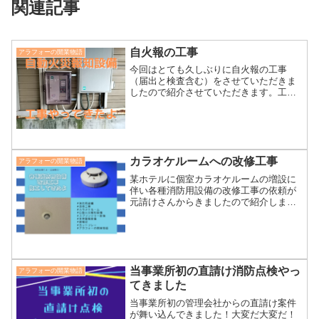
関連記事
自火報の工事
アラフォーの開業物語
今回はとても久しぶりに自火報の工事
（届出と検査含む）をさせていただきま
したので紹介させていただきます。工事
前に着工届を提出及び打ち合わせを行っ
ての工事は５、６年ぶりかと思います。
着工届から消防検査までの道のりをお楽
しみいただけるの巻になります。
カラオケルームへの改修工事
アラフォーの開業物語
某ホテルに個室カラオケルームの増設に
伴い各種消防用設備の改修工事の依頼が
元請けさんからきましたので紹介しま
す！施工写真も紹介してるよ！
当事業所初の直請け消防点検やっ
アラフォーの開業物語
てきました
当事業所初の管理会社からの直請け案件
が舞い込んできました！大変だ大変だ！