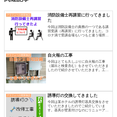
消防設備士再講習に行ってきまし
アラフォーの開業物語
た
今回は消防設備士の責務の一つである講
習受講（再講習）に行ってきました。コ
ロナ渦で受講会場もいつもと違う場所だ
ったけど、講習テキストには載っていな
いことを勉強できましたので有意義な時
間をすごせました。皆さんは「Ｔ型発信
機」って知っていますか？
自火報の工事
アラフォーの開業物語
今回はとても久しぶりに自火報の工事
（届出と検査含む）をさせていただきま
したので紹介させていただきます。工事
前に着工届を提出及び打ち合わせを行っ
ての工事は５、６年ぶりかと思います。
着工届から消防検査までの道のりをお楽
しみいただけるの巻になります。
誘導灯の交換してきました
アラフォーの開業物語
今回は某ホテルの誘導灯器具交換をさせ
ていただきましたのでご紹介していま
す。器具が壁直付けなのにリニューアル
プレートは天井用？マジかーすぐ発注だ