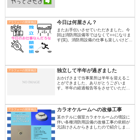
なーのトラブルあったけど改修工事は楽
しいよねの巻
今日は何屋さん？
アラフォーの開業物語
またお手伝いさせていただきました。今
回は消防用設備等ではなくて○○になりま
す(笑)。消防用設備の仕事も楽しいけどそ
れ以外の仕事も楽しいしやりがいがある
と改めて感じた作業でした。詳しくは記
事を確認してみましょう！
独立して半年が過ぎました
アラフォーの開業物語
おかげさまで当事業所は半年を迎えるこ
とができました、ありがとうございま
す。半年の経過報告等をさせていただき
ますのでお時間のある方はご覧になって
ください。消防設備士として独立を視野
にしている方もぜひ寄っていってくださ
い。
カラオケルームへの改修工事
アラフォーの開業物語
某ホテルに個室カラオケルームの増設に
伴い各種消防用設備の改修工事の依頼が
元請けさんからきましたので紹介しま
す！施工写真も紹介してるよ！